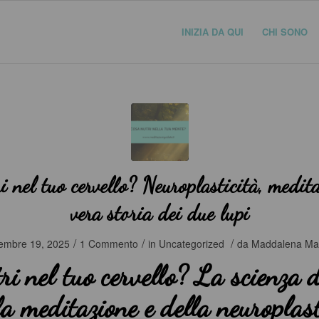
INIZIA DA QUI
CHI SONO
i nel tuo cervello? Neuroplasticità, medita
vera storia dei due lupi
/
/
/
embre 19, 2025
1 Commento
in
Uncategorized
da
Maddalena Maz
ri nel tuo cervello? La scienza 
lla meditazione e della neuroplast