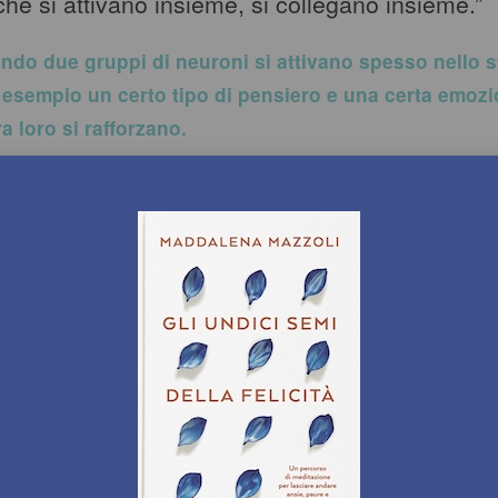
che si attivano insieme, si collegano insieme.”
ando due gruppi di neuroni si attivano spesso nello 
esempio un certo tipo di pensiero e una certa emozio
a loro si rafforzano.
a che:
n pensiero,
na certa emozione associata a quel pensiero,
facile e automatico che quella catena si riattivi.
e un sentiero in un prato: le prime volte è faticoso, poi p
so chiaro, e alla fine diventa la via più naturale da segui