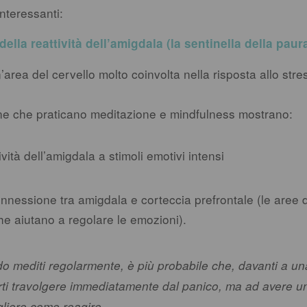
interessanti:
ella reattività dell’amigdala (la sentinella della paur
’area del cervello molto coinvolta nella risposta allo stres
ne che praticano meditazione e mindfulness mostrano:
vità dell’amigdala a stimoli emotivi intensi
nessione tra amigdala e corteccia prefrontale (le aree d
he aiutano a regolare le emozioni).
o mediti regolarmente, è più probabile che, davanti a una 
rti travolgere immediatamente dal panico, ma ad avere un
liere come reagire.