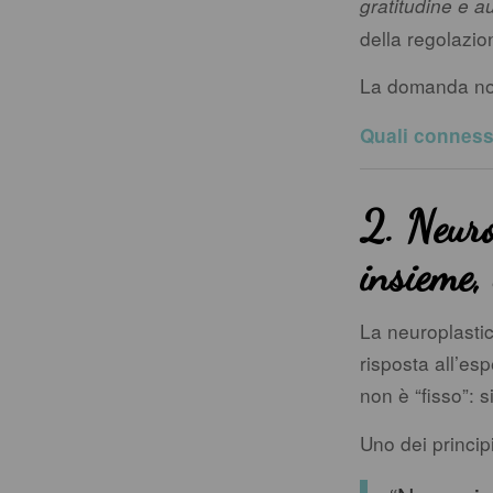
gratitudine e au
della regolazio
La domanda no
Quali connessi
2. Neuro
insieme,
La neuroplastic
risposta all’esp
non è “fisso”: si
Uno dei principi