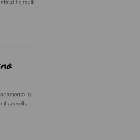
nforzi i circuiti
ano
zionamento in
 il cervello