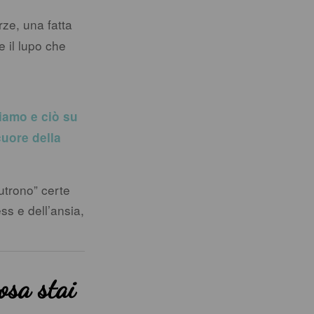
rze, una fatta
e il lupo che
iamo e ciò su
cuore della
utrono” certe
ss e dell’ansia,
cosa stai