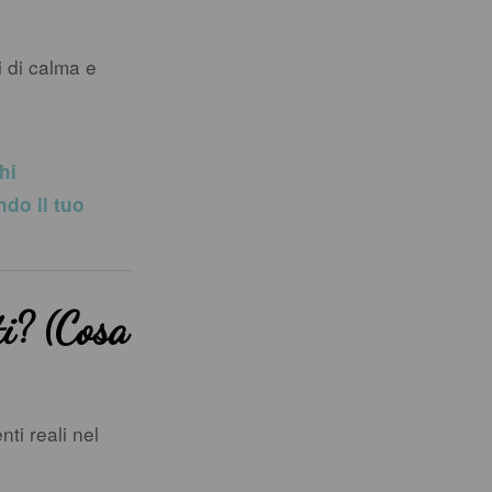
i di calma e
hi
ndo il tuo
ti? (Cosa
ti reali nel