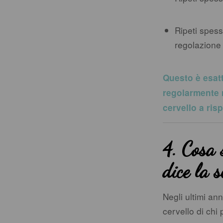
Ripeti spess
regolazione
Questo è esat
regolarmente m
cervello a ri
4. Cosa 
dice la s
Negli ultimi an
cervello di chi