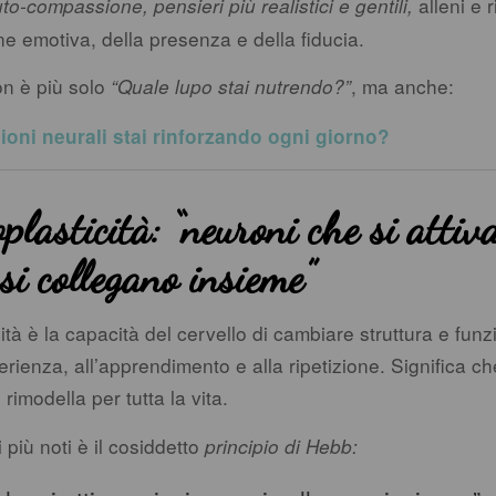
alleni e ri
to-compassione, pensieri più realistici e gentili,
ne emotiva, della presenza e della fiducia.
n è più solo
, ma anche:
“Quale lupo stai nutrendo?”
oni neurali stai rinforzando ogni giorno?
plasticità: “neuroni che si attiv
 si collegano insieme”
ità è la capacità del cervello di cambiare struttura e fun
erienza, all’apprendimento e alla ripetizione. Significa che
 rimodella per tutta la vita.
 più noti è il cosiddetto
principio di Hebb: