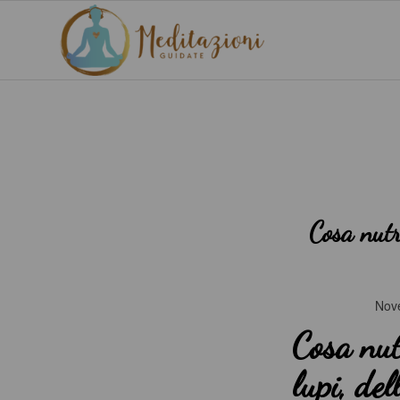
Cosa nutr
Nov
Cosa nut
lupi, de