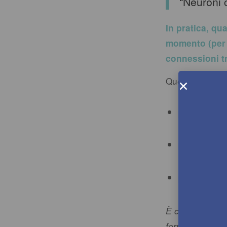
“Neuroni 
In pratica, qu
momento (per 
connessioni tr
Questo signific
più ripeti u
più provi u
più diventa 
È come tracciar
forma un percor