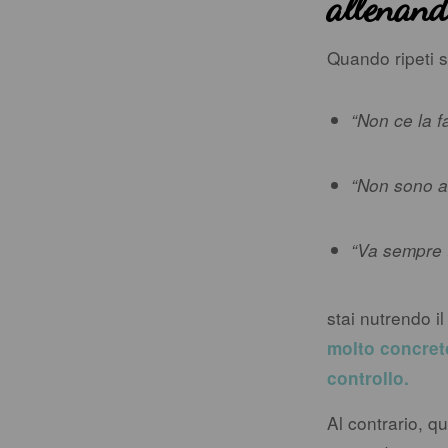
allenan
Quando ripeti 
“Non ce la f
“Non sono 
“Va sempre t
stai nutrendo il
molto concreto:
controllo.
Al contrario, 