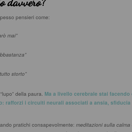
do davvero?
spesso pensieri come:
arò mai”
abbastanza”
utto storto”
 “lupo” della paura.
Ma a livello cerebrale stai facendo
 rafforzi i circuiti neurali associati a ansia, sfiducia 
quando pratichi consapevolmente:
meditazioni sulla calma 