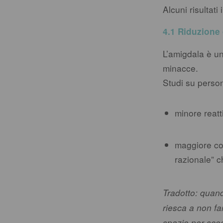
Alcuni risultati 
4.1 Riduzione d
L’amigdala è un
minacce.
Studi su perso
minore reatti
maggiore con
razionale” c
Tradotto: quand
riesca a non fa
spazio per sceg