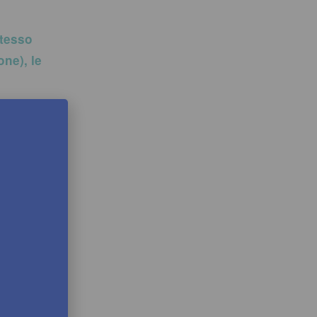
stesso
ne), le
ian piano si
re.