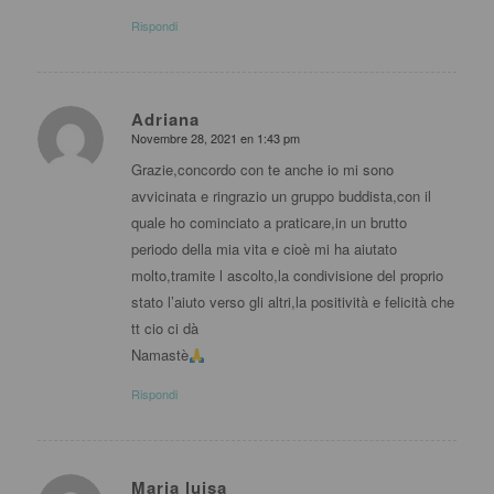
Rispondi
Adriana
Novembre 28, 2021 en 1:43 pm
dice:
Grazie,concordo con te anche io mi sono
avvicinata e ringrazio un gruppo buddista,con il
quale ho cominciato a praticare,in un brutto
periodo della mia vita e cioè mi ha aiutato
molto,tramite l ascolto,la condivisione del proprio
stato l’aiuto verso gli altri,la positività e felicità che
tt cio ci dà
Namastè
Rispondi
Maria luisa