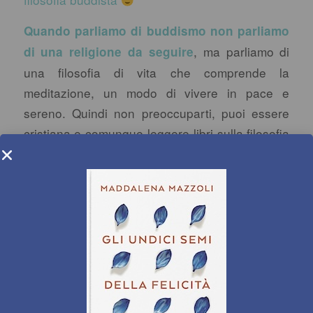
Quando parliamo di buddismo non parliamo
, ma parliamo di
di una religione da seguire
una filosofia di vita che comprende la
meditazione, un modo di vivere in pace e
sereno. Quindi non preoccuparti, puoi essere
cristiana e comunque leggere libri sulla filosofia
buddista e seguire uno stile di vita zen e
pacifico!
Spero che questi libri ti piaceranno come sono
piaciuti a me, e che, una volta comprati, non
rimarranno mai sulla mensola troppo a lungo…
ti tornerà la voglia di rileggerli tante volte,
perchè la pace che ne scaturisce è magica