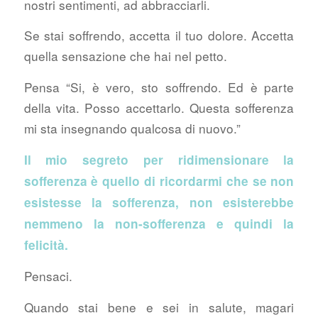
nostri sentimenti, ad abbracciarli.
Se stai soffrendo, accetta il tuo dolore. Accetta
quella sensazione che hai nel petto.
Pensa “Si, è vero, sto soffrendo. Ed è parte
della vita. Posso accettarlo. Questa sofferenza
mi sta insegnando qualcosa di nuovo.”
Il mio segreto per ridimensionare la
E’ uscito “GLI 11 SEMI
sofferenza è quello di ricordarmi che se non
DELLA FELICITA’”!
esistesse la sofferenza, non esisterebbe
nemmeno la non-sofferenza e quindi la
felicità.
VAI AL LIBRO
Pensaci.
Quando stai bene e sei in salute, magari